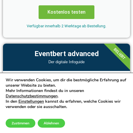
Kostenlos testen
Verfügbar innerhalb 2 Werktage ab Bestellung.
BELIEBT
Eventbert advanced
Der digitale Infoguide
Wir verwenden Cookies, um dir die bestmögliche Erfahrung auf
890
€
unserer Website zu bieten.
Mehr Informationen findest du in unseren
Datenschutzbestimmungen
.
pro Event zzgl USt.
In den
Einstellungen
kannst du erfahren, welche Cookies wir
verwenden oder sie ausschalten.
mobile Eventbert App
Zustimmen
Ablehnen